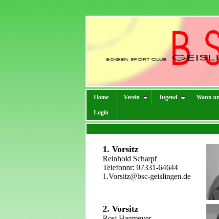
Home
Verein
Jugend
Wann u
Login
1. Vorsitz
Reinhold Scharpf
Telefonnr: 07331-64644
1.Vorsitz@bsc-geislingen.de
2. Vorsitz
Rosi Hagmeyer