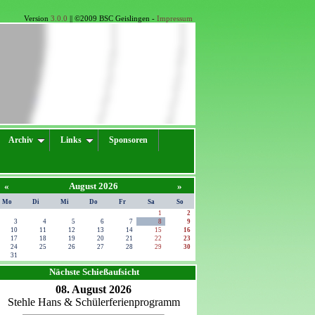
Version
3.0.0
|| ©2009 BSC Geislingen -
Impressum
Archiv
Links
Sponsoren
«
August 2026
»
Mo
Di
Mi
Do
Fr
Sa
So
27
28
29
30
31
1
2
3
4
5
6
7
8
9
10
11
12
13
14
15
16
17
18
19
20
21
22
23
24
25
26
27
28
29
30
31
1
2
3
4
5
6
Nächste Schießaufsicht
08. August 2026
Stehle Hans & Schülerferienprogramm